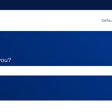
Defau
you?
πεδίο αναζήτησης είναι κενό.