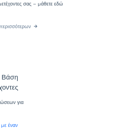
ετέχοντες σας – μάθετε εδώ
περισσότερων
ι Βάση
χοντες
νώσεων για
 με έναν