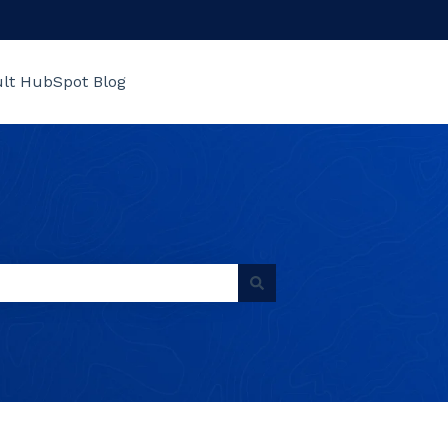
lt HubSpot Blog
Go to www.admin.raceid.com